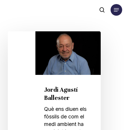
Skip
Menu
to
search
main
content
Jordi
Agustí
Ballester
Jordi Agustí
Ballester
Què ens diuen els
fòssils de com el
medi ambient ha