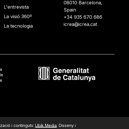
08010 Barcelona,
L'entrevista
Spain
La visió 360º
+34 935 670 686
icrea@icrea.cat
La tecnologia
ca
de
de
zació i continguts:
Ubik Media
. Disseny i