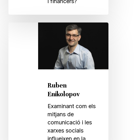
i financers?
Ruben
Enikolopov
Ruben
Enikolopov
Examinant com els
mitjans de
comunicació i les
xarxes socials
influeixen en la