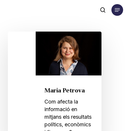
Skip
Menu
to
search
main
content
Maria
Petrova
Maria Petrova
Com afecta la
informació en
mitjans els resultats
polítics, econòmics