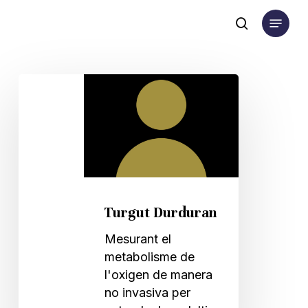
Skip
Menu
to
search
main
content
Turgut
Durduran
Turgut Durduran
Mesurant el
metabolisme de
l'oxigen de manera
no invasiva per