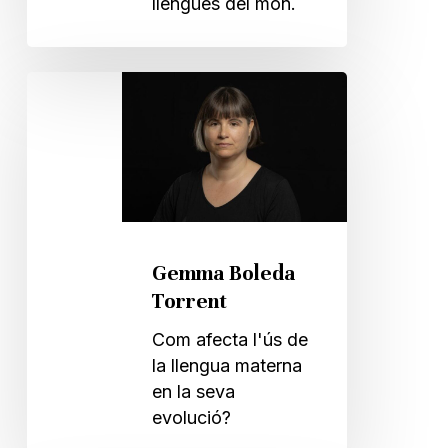
llengües del món.
Gemma
Boleda
Torrent
Gemma Boleda
Torrent
Com afecta l'ús de
la llengua materna
en la seva
evolució?