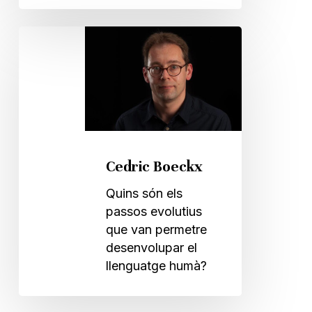
Cedric
Boeckx
Cedric Boeckx
Quins són els
passos evolutius
que van permetre
desenvolupar el
llenguatge humà?