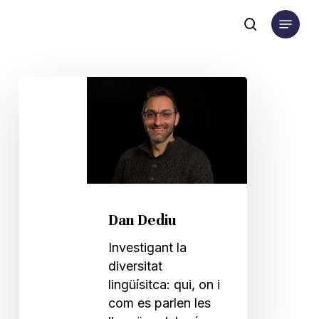
Skip
Menu
to
search
main
content
Dan
Dediu
Dan Dediu
Investigant la
diversitat
lingüísitca: qui, on i
com es parlen les