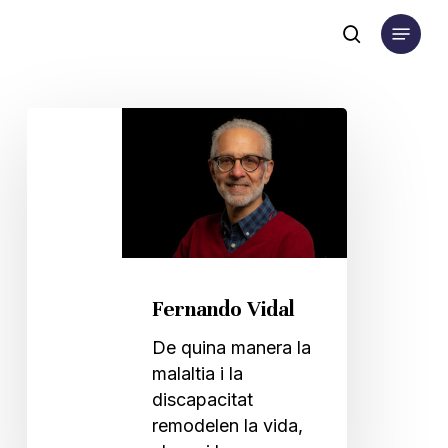
Skip
Menu
to
search
main
content
Fernando
Vidal
Fernando Vidal
De quina manera la
malaltia i la
discapacitat
remodelen la vida,