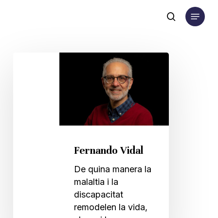
Skip
Menu
to
search
main
content
Fernando
Vidal
Fernando Vidal
De quina manera la
malaltia i la
discapacitat
remodelen la vida,