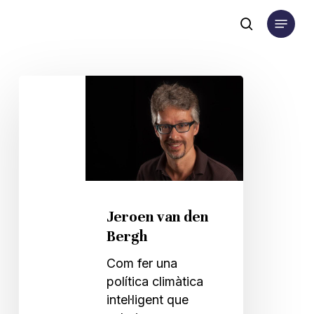
Skip
Menu
to
search
main
content
Jeroen
van
den
Bergh
Jeroen van den
Bergh
Com fer una
política climàtica
intel·ligent que