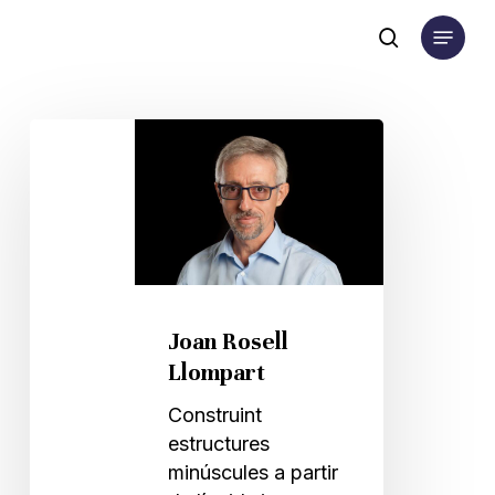
Skip
Menu
to
search
main
content
Joan
Rosell
Llompart
Joan Rosell
Llompart
Construint
estructures
minúscules a partir