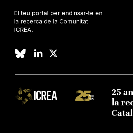
El teu portal per endinsar-te en
la recerca de la Comunitat
ICREA.
25 a
la re
Cata