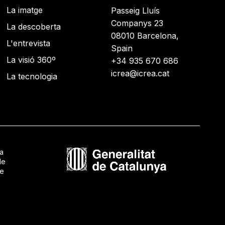
La imatge
Passeig Lluís
Companys 23
La descoberta
08010 Barcelona,
L'entrevista
Spain
La visió 360º
+34 935 670 686
icrea@icrea.cat
La tecnologia
ca
de
de