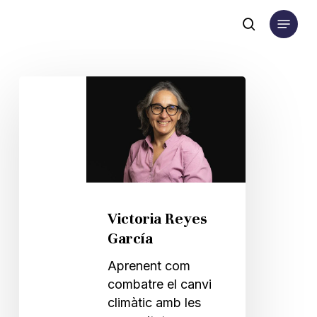
Skip
Menu
to
search
main
content
Victoria
Reyes
García
Victoria Reyes
García
Aprenent com
combatre el canvi
climàtic amb les