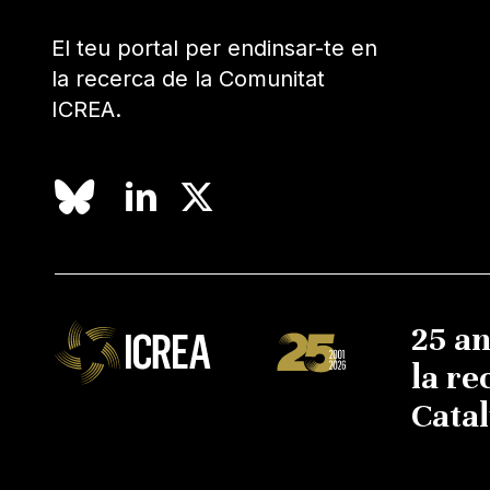
El teu portal per endinsar-te en
la recerca de la Comunitat
ICREA.
25 a
la re
Cata