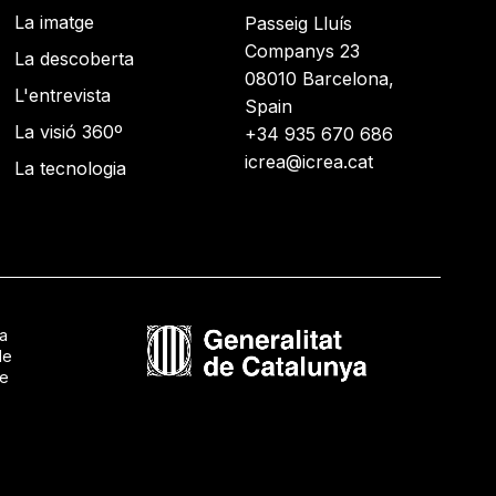
La imatge
Passeig Lluís
Companys 23
La descoberta
08010 Barcelona,
L'entrevista
Spain
La visió 360º
+34 935 670 686
icrea@icrea.cat
La tecnologia
ca
de
de