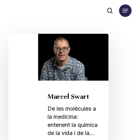
Skip
Menu
to
search
main
content
Marcel
Swart
Marcel Swart
De les molècules a
la medicina:
entenent la química
de la vida i de la…