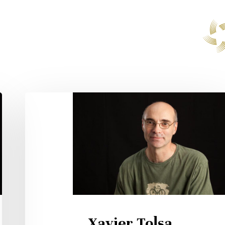
Xavier
Tolsa
Domènech
Xavier Tolsa