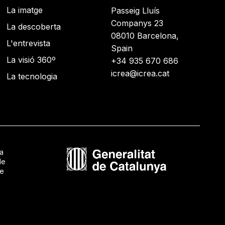
La imatge
Passeig Lluís
Companys 23
La descoberta
08010 Barcelona,
L'entrevista
Spain
La visió 360º
+34 935 670 686
icrea@icrea.cat
La tecnologia
ca
de
de