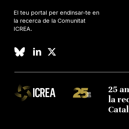
El teu portal per endinsar-te en
la recerca de la Comunitat
ICREA.
25 a
la re
Cata