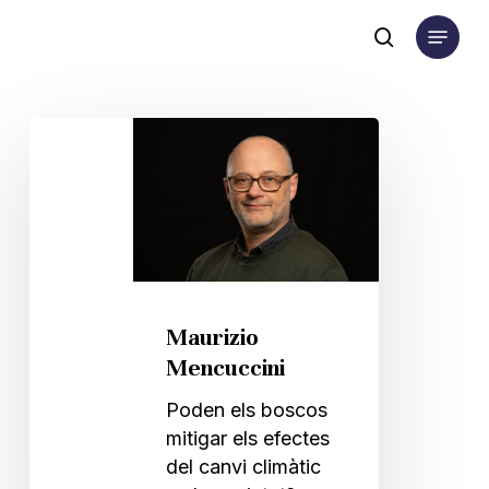
Skip
Menu
to
search
main
content
Maurizio
Mencuccini
Maurizio
Mencuccini
Poden els boscos
mitigar els efectes
del canvi climàtic