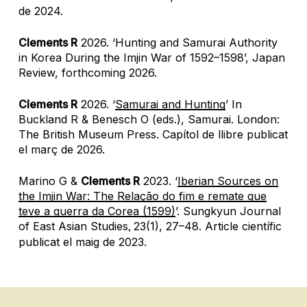
de 2024.
Clements R
2026. ‘Hunting and Samurai Authority
in Korea During the Imjin War of 1592–1598’,
Japan
Review
, forthcoming 2026.
Clements R
2026. ‘
Samurai and Hunting
’ In
Buckland R & Benesch O (eds.),
Samurai
. London:
The British Museum Press. C
apítol de llibre
publicat
el març de 2026.
Marino G &
Clements R
2023. ‘
Iberian Sources on
the Imjin War: The Relação do fim e remate que
teve a guerra da Corea (1599)
’.
Sungkyun Journal
of East Asian Studies
23
(1), 27–48.
A
rticle científic
,
publicat el maig de 2023.