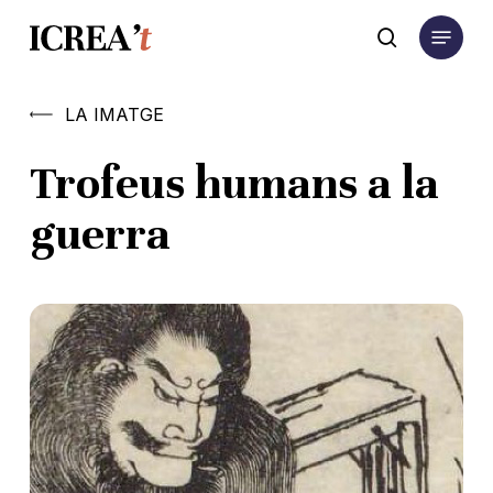
Skip
Menu
to
search
main
content
LA IMATGE
Trofeus humans a la
guerra