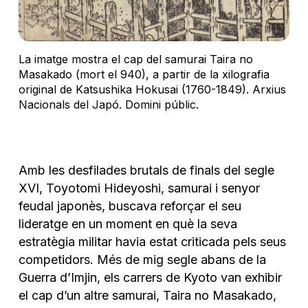
La imatge mostra el cap del samurai Taira no
Masakado (mort el 940), a partir de la xilografia
original de Katsushika Hokusai (1760-1849). Arxius
Nacionals del Japó. Domini públic.
Amb les desfilades brutals de finals del segle
XVI, Toyotomi Hideyoshi, samurai i senyor
feudal japonès, buscava reforçar el seu
lideratge en un moment en què la seva
estratègia militar havia estat criticada pels seus
competidors. Més de mig segle abans de la
Guerra d’Imjin, els carrers de Kyoto van exhibir
el cap d’un altre samurai, Taira no Masakado,