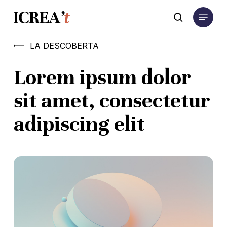
Skip
Menu
to
search
main
content
LA DESCOBERTA
Lorem ipsum dolor
sit amet, consectetur
adipiscing elit