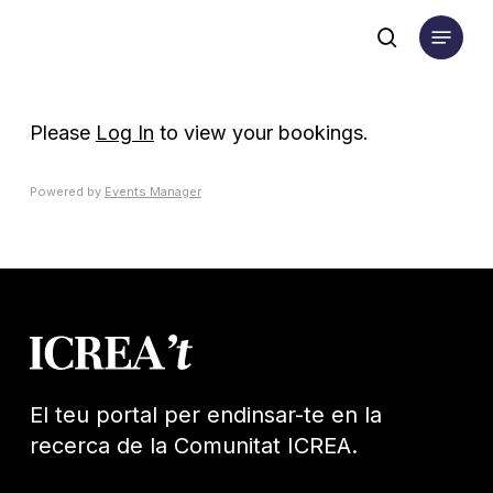
Skip
Menu
to
search
main
content
Please
Log In
to view your bookings.
Powered by
Events Manager
El teu portal per endinsar-te en la
recerca de la Comunitat ICREA.